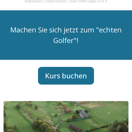
Machen Sie sich jetzt zum "echten
Golfer"!
Kurs buchen